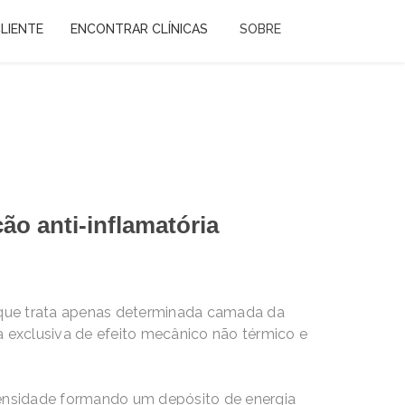
LIENTE
ENCONTRAR CLÍNICAS
SOBRE
ão anti-inflamatória
, que trata apenas determinada camada da
exclusiva de efeito mecânico não térmico e
ntensidade formando um depósito de energia