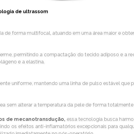
ologia de ultrassom
cada de forma multifocal, atuando em uma área maior e obt
erme, permitindo a compactação do tecido adiposo e a red
ágeno e a elastina.
te uniforme, mantendo uma linha de pulso estável que per
rea
sem alterar a temperatura da pele
de forma totalmente 
s de mecanotransdução
,
essa tecnologia
busca harmon
zindo
os efeitos anti-inflamatórios excepcionais para qual
ealizado imediatamente no pós-operatório.