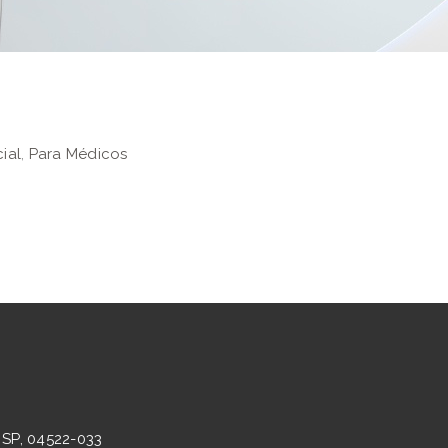
ial
,
Para Médicos
 SP, 04522-033