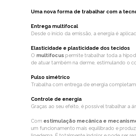
Uma nova forma de trabalhar com a tecn
Entrega multifocal
Desde o início da emissão, a energia é apli
Elasticidade e plasticidade dos tecidos
O
multifocus
permite trabalhar toda a hipod
de atuar também na derme, estimulando o col
Pulso simétrico
Trabalha com entrega de energia completamen
Controle de energia
Graças ao seu efeito,
é possível
trabalhar a
á
Com
estimulação mecânica
e
mecanismo
um funcionamento mais equilibrado e produ
lipedema.
É
totalmente indolor e pode ser r