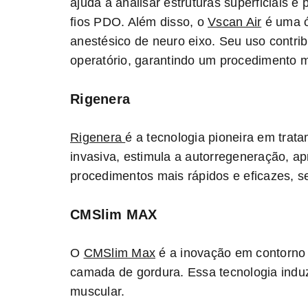
ajuda a analisar estruturas superficiais
fios PDO. Além disso, o
Vscan Air
é uma ó
anestésico de neuro eixo. Seu uso contri
operatório, garantindo um procedimento m
Rigenera
Rigenera
é a tecnologia pioneira em trat
invasiva, estimula a autorregeneração, ap
procedimentos mais rápidos e eficazes, s
CMSlim MAX
O
CMSlim Max
é a inovação em contorno c
camada de gordura. Essa tecnologia induz
muscular.